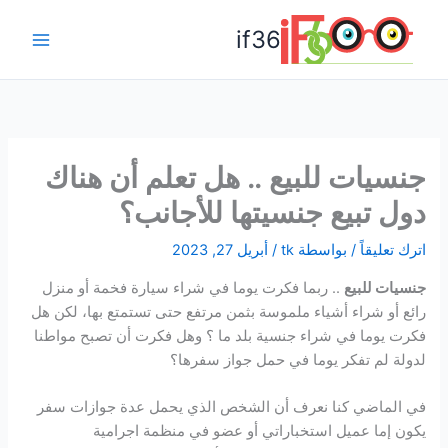
خطي
if36
لى
Main
لمحتوى
Menu
جنسيات للبيع .. هل تعلم أن هناك
دول تبيع جنسيتها للأجانب؟
اترك تعليقاً
/ بواسطة
tk
/
أبريل 27, 2023
جنسيات للبيع
.. ربما فكرت يوما في شراء سيارة فخمة أو منزل
رائع أو شراء أشياء ملموسة بثمن مرتفع حتى تستمتع بها، لكن هل
فكرت يوما في شراء جنسية بلد ما ؟ وهل فكرت أن تصبح مواطنا
لدولة لم تفكر يوما في حمل جواز سفرها؟
في الماضي كنا نعرف أن الشخص الذي يحمل عدة جوازات سفر
يكون إما عميل استخباراتي أو عضو في منظمة اجرامية