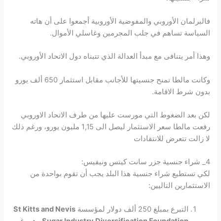
فالبرلمان الأوروبي والمفوضية الأوروبية أجمعوا على أن هاته
السياسة تساهم في جلب المجرمين وغاسلي الأموال.
وهذا أمر يتنافى مع مبدأ العدالة الذي تتبناه دول الاتحاد الأوروبي.
وكانت مالطا تمنح جنسيتها للأجانب مقابل استثمار 650 ألف يورو
بدون شرط الاقامة.
لكن بعد الضغوط التي مورست عليها من طرف الاتحاد الاوروبي
رفعت مالطا سعر الاستثمار ليصل الى 1,15 مليون يورو، ورغم ذلك
لا زالت تتعرض للانتقادات
4_ شراء جنسية جزر سانت كيتس ونيفيس:
لكي تستطيع شراء جنسية هذا البلد يجب أن تقوم بواحدة من
الاستثمارين التاليين:
التبرع بمبلغ 250 ألف دولار لمؤسسة
St Kitts and Nevis
Sugar Industry Diversification Foundation
وهي غير