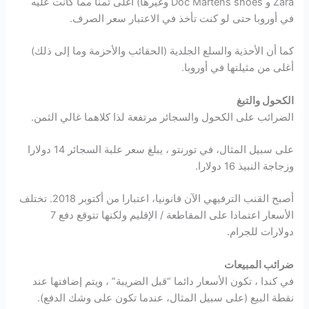
Zara و Doc Martens shoes وغيرها) أغلى ثمناً مما كانت عليه
في أوروبا حتى لو كنت تأخذ في الاعتبار سعر الصرف.
كما أن الأحذية والسلع الجلدية (الحقائب والأحزمة وما إلى ذلك)
أغلى من مثيلتها في أوروبا.
الكحول والتبغ
الضرائب على الكحول والسجائر مرتفعة لذا كلاهما غالي الثمن.
على سبيل المثال، في تورنتو ، يبلغ سعر علبة السجائر 14 دولارا
وزجاجة النبيذ 16 دولارا.
أصبح القنب الترفيهي الآن قانونيا، اعتبارا من أكتوبر 2018. تختلف
الأسعار اعتمادا على المقاطعة / الإقليم ولكنها تتوقع دفع 7
دولارات للجرام.
ضرائب المبيعات
في كندا ، تكون الأسعار دائما “قبل الضريبة” ، ويتم إضافتها عند
نقطة البيع (على سبيل المثال، عندما تكون على وشك الدفع).