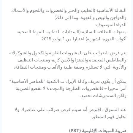
البقالة الأساسية (الحليب والخبز والخضروات واللحوم والأسماك
والدواجن والبيض والقهوة، وما إلى ذلك)
الدواء الموصوف
منتجات النظافة النسائية (السدادات القطنية، الفوط الصحية،
أكواب الدورة الشهرية) اعتبارا من 1 يوليو 2015
يتم فرض الضرائب على المشروبات الغازية والكحول والشوكولاتة
والبطاطس المجمدة والبيتزا والآيس كريم ومنتجات التنظيف
والأدوية التي لا تستلزم وصفة طبية والألعاب ومنتجات النظافة.
يمكن أن يكون تعريف وكالة الإيرادات الكندية “للعناصر الأساسية”
أمرا محيرا – فالخضروات الطازجة والمجمدة لا تخضع للضريبة
ولكن السندويشات تخضع.
عند التسوق ، افترض أنه سيتم فرض ضرائب على عناصرك ولا
تحاول فهم المنطق
ضريبة المبيعات الإقليمية (PST)