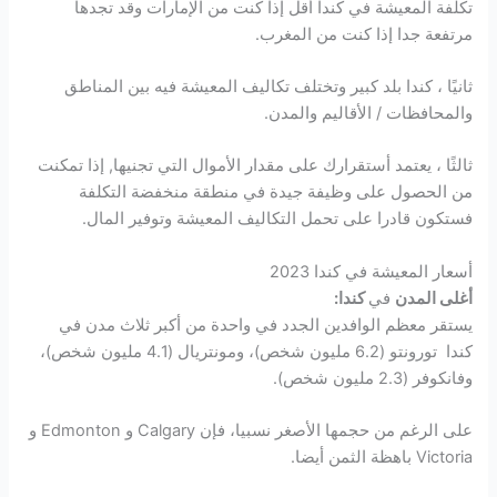
تكلفة المعيشة في كندا أقل إذا كنت من الإمارات وقد تجدها
مرتفعة جدا إذا كنت من المغرب.
ثانيًا ، كندا بلد كبير وتختلف تكاليف المعيشة فيه بين المناطق
والمحافظات / الأقاليم والمدن.
ثالثًا ، يعتمد أستقرارك على مقدار الأموال التي تجنيها, إذا تمكنت
من الحصول على وظيفة جيدة في منطقة منخفضة التكلفة
فستكون قادرا على تحمل التكاليف المعيشة وتوفير المال.
أسعار المعيشة في كندا 2023
أغلى المدن
في
كندا:
يستقر معظم الوافدين الجدد في واحدة من أكبر ثلاث مدن في
كندا تورونتو (6.2 مليون شخص)، ومونتريال (4.1 مليون شخص)،
وفانكوفر (2.3 مليون شخص).
على الرغم من حجمها الأصغر نسبيا، فإن Calgary و Edmonton و
Victoria باهظة الثمن أيضا.