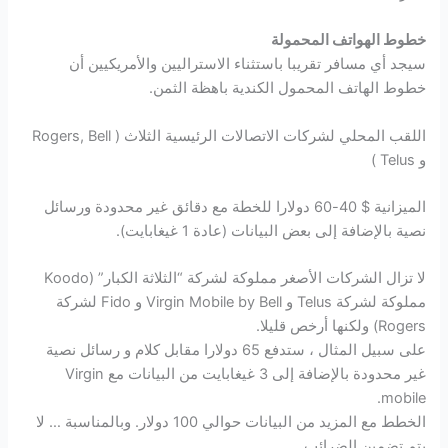
خطوط الهواتف المحمولة
سيجد أي مسافر تقريبا باستثناء الاستراليين والأمريكيين أن
خطوط الهاتف المحمول الكندية باهظة الثمن.
اللقب المحلي لشركات الاتصالات الرئيسية الثلاث ( Rogers, Bell
و Telus )
الميزانية $ 40-60 دولارا للخطة مع دقائق غير محدودة ورسائل
نصية بالإضافة إلى بعض البيانات (عادة 1 غيغابايت).
لا تزال الشركات الأصغر مملوكة لشركة “الثلاثة الكبار” (Koodo
مملوكة لشركة Telus و Virgin Mobile by Bell و Fido لشركة
Rogers) ولكنها أرخص قليلا.
على سبيل المثال ، ستدفع 65 دولارا مقابل كلام و رسائل نصية
غير محدودة بالإضافة إلى 3 غيغابايت من البيانات مع Virgin
mobile.
الخطط مع المزيد من البيانات حوالي 100 دولار. وبالمناسبة … لا
يتم تضمين الضرائب