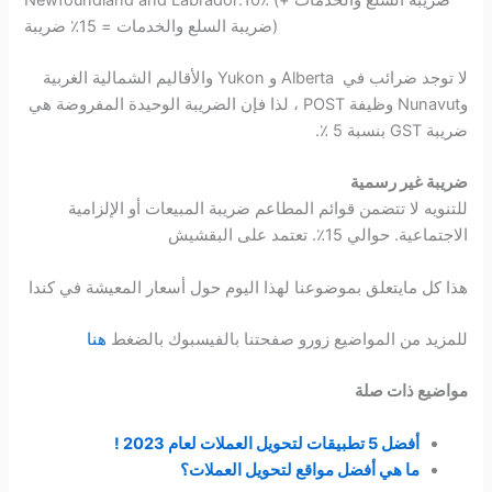
ضريبة السلع والخدمات = 15٪ ضريبة)
لا توجد ضرائب في Alberta و Yukon والأقاليم الشمالية الغربية
وNunavut وظيفة POST ، لذا فإن الضريبة الوحيدة المفروضة هي
ضريبة GST بنسبة 5 ٪.
ضريبة غير رسمية
للتنويه لا تتضمن قوائم المطاعم ضريبة المبيعات أو الإلزامية
الاجتماعية. حوالي 15٪. تعتمد على البقشيش
هذا كل مايتعلق بموضوعنا لهذا اليوم حول أسعار المعيشة في كندا
للمزيد من المواضيع زورو صفحتنا بالفيسبوك بالضغط
هنا
مواضيع ذات صلة
أفضل 5 تطبيقات لتحويل العملات لعام 2023 !
ما هي أفضل مواقع لتحويل العملات؟