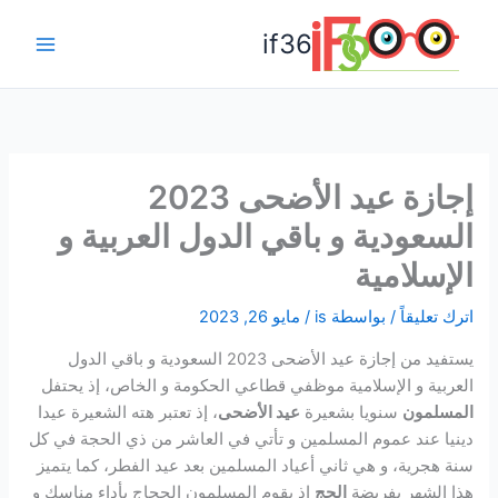
خطي
if36
لى
Main
لمحتوى
Menu
إجازة عيد الأضحى 2023
السعودية و باقي الدول العربية و
الإسلامية
اترك تعليقاً
/ بواسطة
is
/
مايو 26, 2023
يستفيد من إجازة عيد الأضحى 2023 السعودية و باقي الدول
العربية و الإسلامية موظفي قطاعي الحكومة و الخاص، إذ يحتفل
المسلمون
سنويا بشعيرة
عيد الأضحى
، إذ تعتبر هته الشعيرة عيدا
دينيا عند عموم المسلمين و تأتي في العاشر من ذي الحجة في كل
سنة هجرية، و هي ثاني أعياد المسلمين بعد عيد الفطر، كما يتميز
هذا الشهر بفريضة
الحج
إذ يقوم المسلمون الحجاج بأداء مناسك و