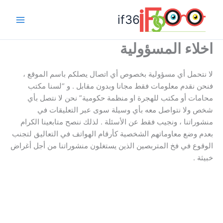
خطي
if36
لى
Main
لمحتوى
اخلاء المسؤولية
Menu
لا نتحمل أي مسؤولية بخصوص أي اتصال يصلكم باسم الموقع ،
فنحن نقدم معلومات فقط مجانا وبدون مقابل . و “لسنا مكتب
محامات أو مكتب للهجرة او منظمة حكومية” نحن لا نتصل بأي
شخص ولا نتواصل معه بأي وسيلة سوى عبر التعليقات في
منشوراتنا ، ونجيب فقط عن الأسئلة . لذلك ننصح متابعينا الكرام
بعدم وضع معاوماتهم الشخصية كأرقام الهواتف في التعاليق لتجنب
الوقوع في فخ المتربصين الذين يستغلون منشوراتنا من أجل أغراض
خبيثة .